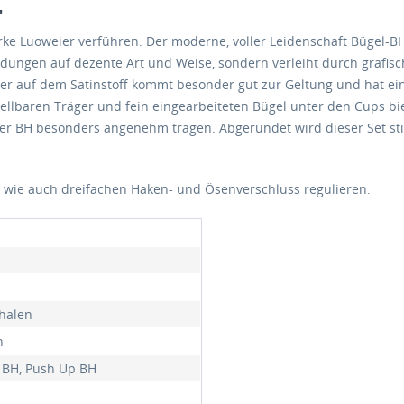
"
e Luoweier verführen. Der moderne, voller Leidenschaft Bügel-BH
ndungen auf dezente Art und Weise, sondern verleiht durch grafis
r auf dem Satinstoff kommt besonder gut zur Geltung und hat ein
rstellbaren Träger und fein eingearbeiteten Bügel unter den Cups 
eser BH besonders angenehm tragen. Abgerundet wird dieser Set sti
g wie auch dreifachen Haken- und Ösenverschluss regulieren.
chalen
n
 BH, Push Up BH