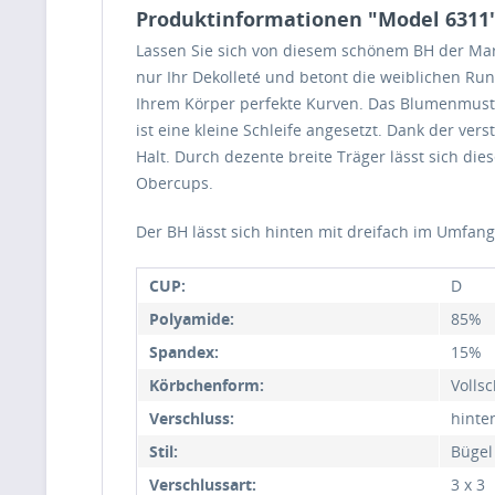
Produktinformationen "Model 6311
Lassen Sie sich von diesem schönem BH der Mark
nur Ihr Dekolleté und betont die weiblichen Ru
Ihrem Körper perfekte Kurven. Das Blumenmuste
ist eine kleine Schleife angesetzt. Dank der ve
Halt. Durch dezente breite Träger lässt sich di
Obercups.
Der BH lässt sich hinten mit dreifach im Umfan
CUP:
D
Polyamide:
85%
Spandex:
15%
Körbchenform:
Volls
Verschluss:
hinte
Stil:
Bügel
Verschlussart:
3 x 3